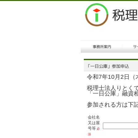
令和7年10月2日（
税理士法人りとく
「一日公庫」融資
参加される方は下
会社名
又は屋
号等
必
須