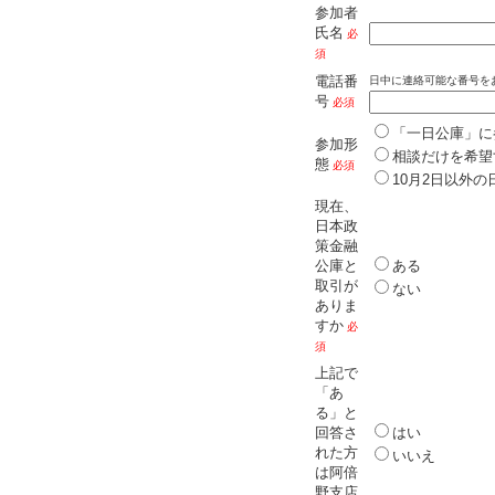
参加者
氏名
必
須
電話番
日中に連絡可能な番号を
号
必須
「一日公庫」に
参加形
相談だけを希望
態
必須
10月2日以外
現在、
日本政
策金融
公庫と
ある
取引が
ない
ありま
すか
必
須
上記で
「あ
る」と
回答さ
はい
れた方
いいえ
は阿倍
野支店