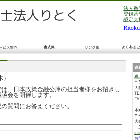
法人番号
登録番号
認定支援
Ritoku
連
税
木）
〒5
大
では、日本政策金融公庫の担当者様をお招きし
TE
相談会を開催します。
FA
記の質問にお答えください。
本
〒5
大
玉
inf
お