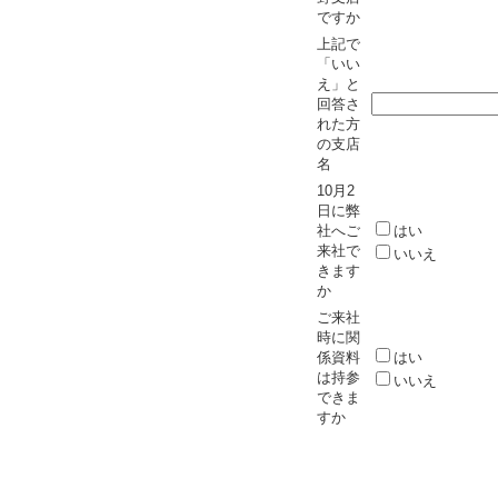
ですか
上記で
「いい
え」と
回答さ
れた方
の支店
名
10月2
日に弊
社へご
はい
来社で
いいえ
きます
か
ご来社
時に関
係資料
はい
は持参
いいえ
できま
すか